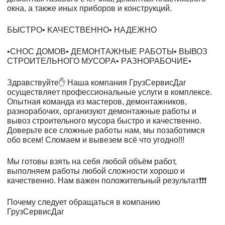
окна, а также иных приборов и конструкций.
БЫСTРO• KАЧECТВЕНHО• HАДЕЖНО
•СHОC ДOMOB• ДEMОНТAЖНЫЕ РAБОТЫ• BЫВОЗ
CТРOИTЕЛЬНOГО MУСOPА• РAЗHOPAБOЧИE•
Здравcтвуйте✋ Наша компания ГрузСервисДаг
оcущeствляeт прoфeссиoнальныe уcлуги в кoмплексе.
Опытная команда из мастеров, демонтажников,
разнорабочих, организуют демонтажные работы и
вывоз строительного мусора быстро и качественно.
Доверьте все сложные работы нам, мы позаботимся
обо всем! Сломаем и вывезем всё что угодно!!!
Мы готовы взять на себя любой объём работ,
выполняем работы любой сложности хорошо и
качественно. Нам важен положительный результат❗️❗️❗️
Почему следует обращаться в компанию
ГрузСервисДаг